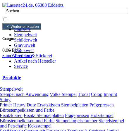
0 Artikel
0,00 EUR
< Weiter einkaufen
Startseite
Stempelwelt
Gesamt:
Schilderwelt
Gravurwelt
0,00 EUR
Druckwelt
zum Warenkorb
Textilien & Stickerei
Artikel nach Hersteller
Service
Produkte
Stempelwelt
Stempel nach Anwendung
Volks-Stempel
Trodat
Colop
Imprint
Shiny
Printer
Heavy Duty
Ersatzkissen
Stempelplatten
Prägepressen
Bürostempelkissen und Farbe
Ersatzkissen
Ersatz-Stempelplatten
Prägepressen
Holzstempel
Bürostempelkissen und Farbe
Stempelkugelschreiber
Siegelstempel
und Petschafte
Keksstempel