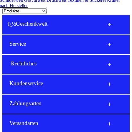
Schilderwelt
Gravurwelt
Druckwelt
Textilien & Stickerei
Artikel
nach Hersteller
ï¿½Geschenkwelt
Geschenke für Männer
Service
Geschenke für Frauen
Login
Geschenke für Paare
Taufe & Geburt
KundenNr./Email
Versandkosten
Rechtliches
Reklamationen
FAQs
Passwort
Wiederverkäufer
Newsletteranmeldung
§ Widerrufsbelehrung
Kundenservice
Kontakt
§ AGB
Dateiformate
Passwort vergessen?
§ Lieferung, Versand, Zahlung
Farbkissenwechsel
§ Datenschutz
Wir beraten Sie gern:
Blog
§ Impressum
oder
Tel.:
034976/264366
Zahlungsarten
§ Social Media Impressum
Mo-Fr 09:00-15:00
→ Kontaktformular
Konto erstellen >
info@lasertec24.de
Versandarten