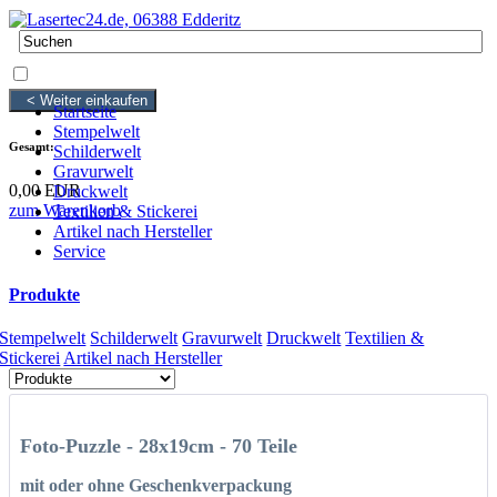
0 Artikel
0,00 EUR
< Weiter einkaufen
Startseite
Stempelwelt
Gesamt:
Schilderwelt
Gravurwelt
0,00 EUR
Druckwelt
zum Warenkorb
Textilien & Stickerei
Artikel nach Hersteller
Service
Produkte
Stempelwelt
Schilderwelt
Gravurwelt
Druckwelt
Textilien &
Stickerei
Artikel nach Hersteller
Foto-Puzzle - 28x19cm - 70 Teile
mit oder ohne Geschenkverpackung