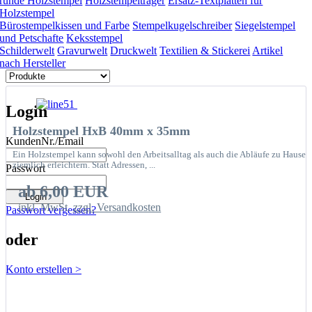
runde Holzstempel
Holzstempelträger
Ersatz-Textplatten für
Holzstempel
Bürostempelkissen und Farbe
Stempelkugelschreiber
Siegelstempel
und Petschafte
Keksstempel
Schilderwelt
Gravurwelt
Druckwelt
Textilien & Stickerei
Artikel
nach Hersteller
Login
Holzstempel HxB 40mm x 35mm
KundenNr./Email
Ein Holzstempel kann sowohl den Arbeitsalltag als auch die Abläufe zu Hause
ziemlich erleichtern. Statt Adressen, ...
Passwort
ab 6,00 EUR
inkl. MwSt.
zzgl. Versandkosten
Passwort vergessen?
oder
Konto erstellen >