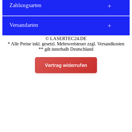
Blog
§ Impressum
Tel.:
034976/264366
Zahlungsarten
§ Social Media Impressum
Mo-Fr 09:00-15:00
→ Kontaktformular
info@lasertec24.de
Versandarten
© LASERTEC24.DE
* Alle Preise inkl. gesetzl. Mehrwertsteuer zzgl. Versandkosten
** gilt innerhalb Deutschland
Vertrag widerrufen