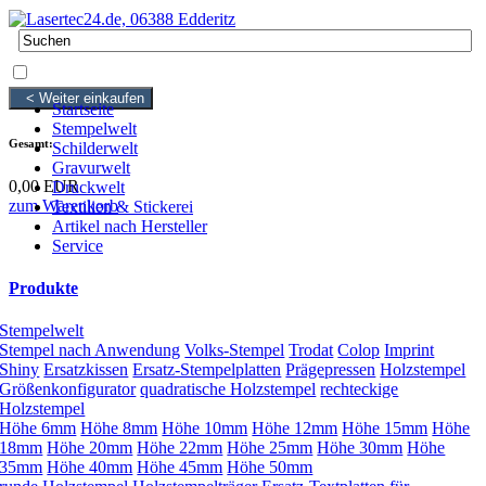
0 Artikel
0,00 EUR
< Weiter einkaufen
Startseite
Stempelwelt
Gesamt:
Schilderwelt
Gravurwelt
0,00 EUR
Druckwelt
zum Warenkorb
Textilien & Stickerei
Artikel nach Hersteller
Service
Produkte
Stempelwelt
Stempel nach Anwendung
Volks-Stempel
Trodat
Colop
Imprint
Shiny
Ersatzkissen
Ersatz-Stempelplatten
Prägepressen
Holzstempel
Größenkonfigurator
quadratische Holzstempel
rechteckige
Holzstempel
Höhe 6mm
Höhe 8mm
Höhe 10mm
Höhe 12mm
Höhe 15mm
Höhe
18mm
Höhe 20mm
Höhe 22mm
Höhe 25mm
Höhe 30mm
Höhe
35mm
Höhe 40mm
Höhe 45mm
Höhe 50mm