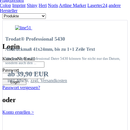
Prägepressen
Colop
Imprint
Shiny
Heri
Noris
Artline Marker
Lasertec24
andere
Hersteller
Trodat® Professional 5430
Login
Abdruckmaß 41x24mm, bis zu 1+1 Zeile Text
KundenNr./Email
Mit dem Trodat Professional Dater 5430 können Sie nicht nur das Datum,
sondern auch den ...
Passwort
ab 39,90 EUR
inkl. MwSt.
zzgl. Versandkosten
Passwort vergessen?
oder
Konto erstellen >