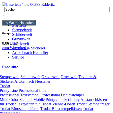
0 Artikel
0,00 EUR
< Weiter einkaufen
Startseite
Stempelwelt
Gesamt:
Schilderwelt
Gravurwelt
0,00 EUR
Druckwelt
zum Warenkorb
Textilien & Stickerei
Artikel nach Hersteller
Service
Produkte
Stempelwelt
Schilderwelt
Gravurwelt
Druckwelt
Textilien &
Stickerei
Artikel nach Hersteller
Trodat
Printy Line
Professional Line
Professional Textstempel
Professional Datumstempel
Multi Color Stempel
Mobile Printy / Pocket Printy
Austauschkissen
für Trodat
Textplatten für Trodat
Vienna-Dosen
Trodat Stempelträger
Trodat Bürostempelfarbe
Trodat Bürostempelkissen
Trodat