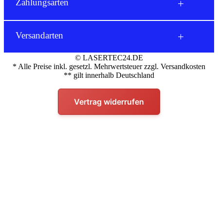
Tel.:
034976/264366
Zahlungsarten
§ Social Media Impressum
Mo-Fr 09:00-15:00
→ Kontaktformular
info@lasertec24.de
Versandarten
© LASERTEC24.DE
* Alle Preise inkl. gesetzl. Mehrwertsteuer zzgl. Versandkosten
** gilt innerhalb Deutschland
Vertrag widerrufen