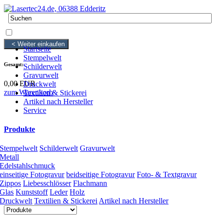
0 Artikel
0,00 EUR
< Weiter einkaufen
Startseite
Stempelwelt
Gesamt:
Schilderwelt
Gravurwelt
0,00 EUR
Druckwelt
zum Warenkorb
Textilien & Stickerei
Artikel nach Hersteller
Service
Produkte
Stempelwelt
Schilderwelt
Gravurwelt
Metall
Edelstahlschmuck
einseitige Fotogravur
beidseitige Fotogravur
Foto- & Textgravur
Zippos
Liebesschlösser
Flachmann
Glas
Kunststoff
Leder
Holz
Druckwelt
Textilien & Stickerei
Artikel nach Hersteller