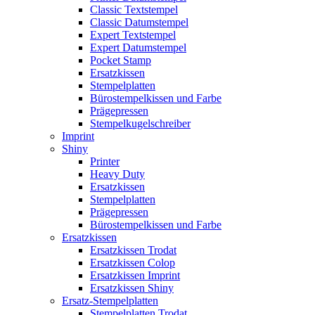
Classic Textstempel
Classic Datumstempel
Expert Textstempel
Expert Datumstempel
Pocket Stamp
Ersatzkissen
Stempelplatten
Bürostempelkissen und Farbe
Prägepressen
Stempelkugelschreiber
Imprint
Shiny
Printer
Heavy Duty
Ersatzkissen
Stempelplatten
Prägepressen
Bürostempelkissen und Farbe
Ersatzkissen
Ersatzkissen Trodat
Ersatzkissen Colop
Ersatzkissen Imprint
Ersatzkissen Shiny
Ersatz-Stempelplatten
Stempelplatten Trodat