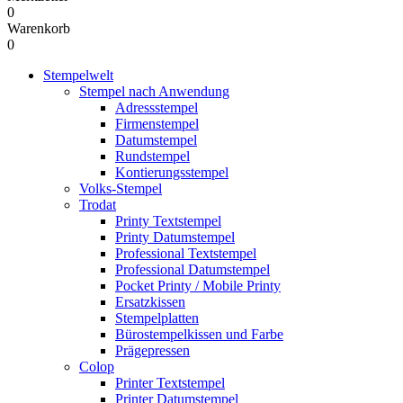
0
Warenkorb
0
Stempelwelt
Stempel nach Anwendung
Adressstempel
Firmenstempel
Datumstempel
Rundstempel
Kontierungsstempel
Volks-Stempel
Trodat
Printy Textstempel
Printy Datumstempel
Professional Textstempel
Professional Datumstempel
Pocket Printy / Mobile Printy
Ersatzkissen
Stempelplatten
Bürostempelkissen und Farbe
Prägepressen
Colop
Printer Textstempel
Printer Datumstempel