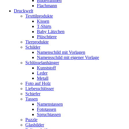
Bilderrahmen
Flachmann
Druckwelt
Texttilprodukte
Kissen
T-Shirts
Baby Lätzchen
Plüschtiere
Tierprodukte
Schilder
Namenschild mit Vorlagen
Namensschild mit eigener Vorlage
Schlüsselanhänger
Kunststoff
Leder
Metall
Foto auf Holz
Liebesschlösser
Schiefer
Tassen
Namenstassen
Fototassen
Spruchtassen
Puzzle
Glasbilder