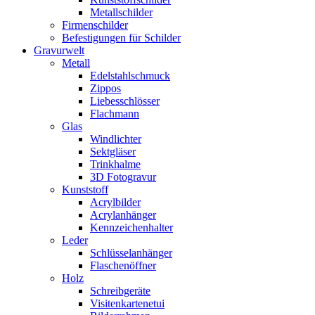
Metallschilder
Firmenschilder
Befestigungen für Schilder
Gravurwelt
Metall
Edelstahlschmuck
Zippos
Liebesschlösser
Flachmann
Glas
Windlichter
Sektgläser
Trinkhalme
3D Fotogravur
Kunststoff
Acrylbilder
Acrylanhänger
Kennzeichenhalter
Leder
Schlüsselanhänger
Flaschenöffner
Holz
Schreibgeräte
Visitenkartenetui