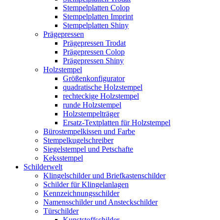
Stempelplatten Colop
Stempelplatten Imprint
Stempelplatten Shiny
Prägepressen
Prägepressen Trodat
Prägepressen Colop
Prägepressen Shiny
Holzstempel
Größenkonfigurator
quadratische Holzstempel
rechteckige Holzstempel
runde Holzstempel
Holzstempelträger
Ersatz-Textplatten für Holzstempel
Bürostempelkissen und Farbe
Stempelkugelschreiber
Siegelstempel und Petschafte
Keksstempel
Schilderwelt
Klingelschilder und Briefkastenschilder
Schilder für Klingelanlagen
Kennzeichnungsschilder
Namensschilder und Ansteckschilder
Türschilder
Kunststoffschilder