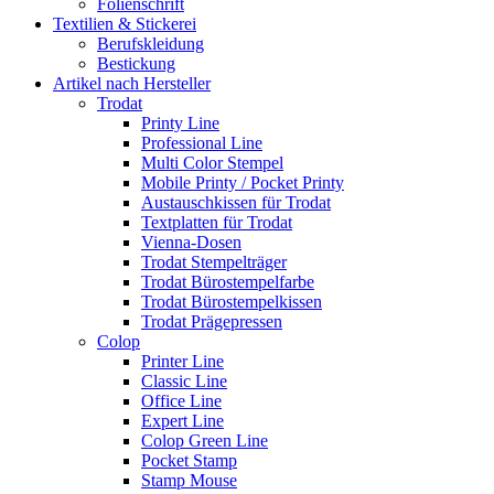
Folienschrift
Textilien & Stickerei
Berufskleidung
Bestickung
Artikel nach Hersteller
Trodat
Printy Line
Professional Line
Multi Color Stempel
Mobile Printy / Pocket Printy
Austauschkissen für Trodat
Textplatten für Trodat
Vienna-Dosen
Trodat Stempelträger
Trodat Bürostempelfarbe
Trodat Bürostempelkissen
Trodat Prägepressen
Colop
Printer Line
Classic Line
Office Line
Expert Line
Colop Green Line
Pocket Stamp
Stamp Mouse