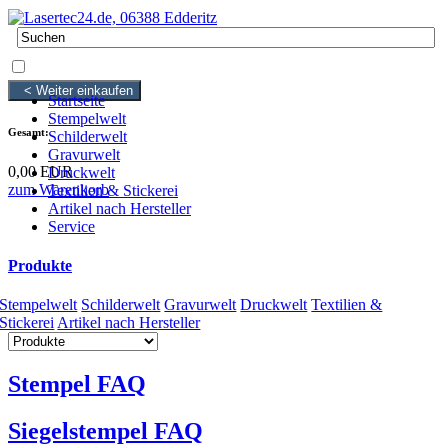
0 Artikel
0,00 EUR
< Weiter einkaufen
Startseite
Stempelwelt
Gesamt:
Schilderwelt
Gravurwelt
0,00 EUR
Druckwelt
zum Warenkorb
Textilien & Stickerei
Artikel nach Hersteller
Service
Produkte
Stempelwelt
Schilderwelt
Gravurwelt
Druckwelt
Textilien &
Stickerei
Artikel nach Hersteller
Stempel FAQ
Siegelstempel FAQ