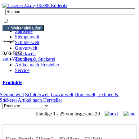
0 Artikel
0,00 EUR
< Weiter einkaufen
Startseite
Stempelwelt
Gesamt:
Schilderwelt
Gravurwelt
0,00 EUR
Druckwelt
zum Warenkorb
Textilien & Stickerei
Artikel nach Hersteller
Service
Produkte
Stempelwelt
Schilderwelt
Gravurwelt
Druckwelt
Textilien &
Stickerei
Artikel nach Hersteller
Einträge 1 - 25 von insgesamt 29