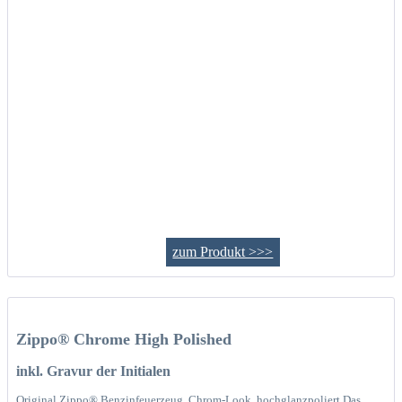
zum Produkt >>>
Zippo® Chrome High Polished
inkl. Gravur der Initialen
Original Zippo® Benzinfeuerzeug, Chrom-Look, hochglanzpoliert Das