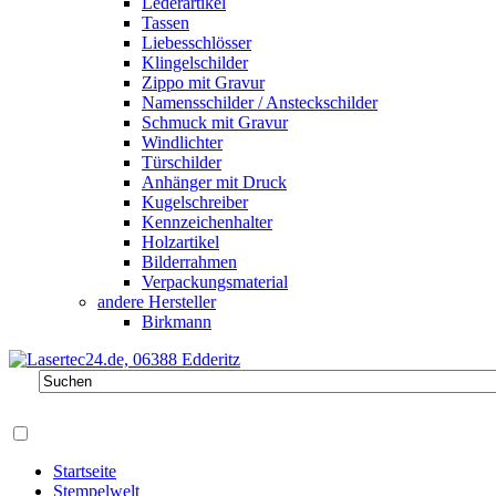
Lederartikel
Tassen
Liebesschlösser
Klingelschilder
Zippo mit Gravur
Namensschilder / Ansteckschilder
Schmuck mit Gravur
Windlichter
Türschilder
Anhänger mit Druck
Kugelschreiber
Kennzeichenhalter
Holzartikel
Bilderrahmen
Verpackungsmaterial
andere Hersteller
Birkmann
Startseite
Stempelwelt