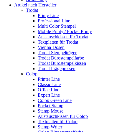
Artikel nach Hersteller
Trodat
Printy Line
Professional Line
Multi Color Stempel
Mobile Printy / Pocket Printy
Austauschkissen für Trodat
Textplatten für Trodat
Vienna-Dosen
Trodat Stempelträger
Trodat Bürostempelfarbe
Trodat Bürostempelkissen
Trodat Prägepressen
Colop
Printer Line
Classic Line
Office Line
Expert Line
Colop Green Line
Pocket Stamp
Stamp Mouse
Austauschkissen für Colop
Textplatten für Colop
Stamp Writer