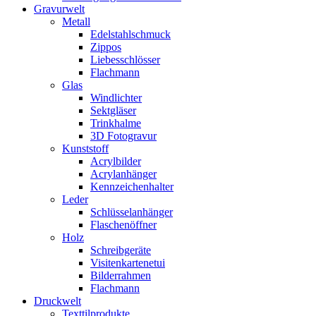
Gravurwelt
Metall
Edelstahlschmuck
Zippos
Liebesschlösser
Flachmann
Glas
Windlichter
Sektgläser
Trinkhalme
3D Fotogravur
Kunststoff
Acrylbilder
Acrylanhänger
Kennzeichenhalter
Leder
Schlüsselanhänger
Flaschenöffner
Holz
Schreibgeräte
Visitenkartenetui
Bilderrahmen
Flachmann
Druckwelt
Texttilprodukte