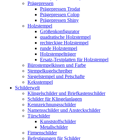
Prägepressen
Prägepressen Trodat
Prägepressen Colop
Prägepressen Shiny
Holzstempel
Größenkonfigurator
quadratische Holzstempel
rechteckige Holzstempel
runde Holzstempel
Holzstempelträger
Ersatz-Textplatten für Holzstempel
Bürostempelkissen und Farbe
Stempelkugelschreiber
Siegelstempel und Petschafte
Keksstempel
Schilderwelt
Klingelschilder und Briefkastenschilder
Schilder für Klingelanlagen
Kennzeichnungsschilder
Namensschilder und Ansteckschilder
Türschilder
Kunststoffschilder
Metallschilder
Firmenschilder
Befestigungen für Schilder