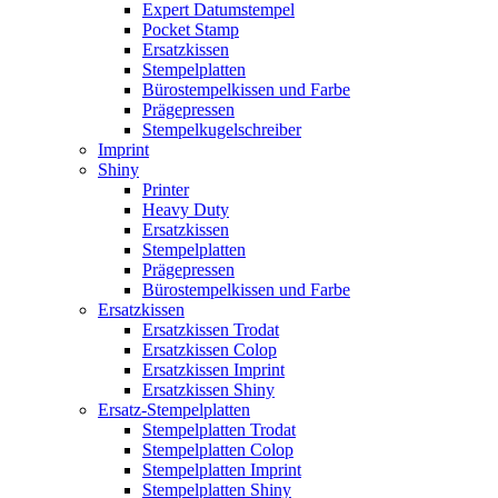
Expert Datumstempel
Pocket Stamp
Ersatzkissen
Stempelplatten
Bürostempelkissen und Farbe
Prägepressen
Stempelkugelschreiber
Imprint
Shiny
Printer
Heavy Duty
Ersatzkissen
Stempelplatten
Prägepressen
Bürostempelkissen und Farbe
Ersatzkissen
Ersatzkissen Trodat
Ersatzkissen Colop
Ersatzkissen Imprint
Ersatzkissen Shiny
Ersatz-Stempelplatten
Stempelplatten Trodat
Stempelplatten Colop
Stempelplatten Imprint
Stempelplatten Shiny