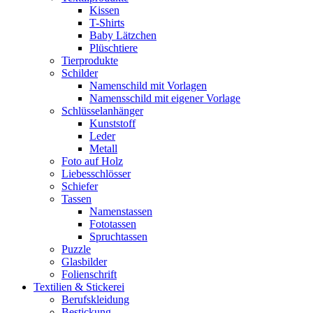
Kissen
T-Shirts
Baby Lätzchen
Plüschtiere
Tierprodukte
Schilder
Namenschild mit Vorlagen
Namensschild mit eigener Vorlage
Schlüsselanhänger
Kunststoff
Leder
Metall
Foto auf Holz
Liebesschlösser
Schiefer
Tassen
Namenstassen
Fototassen
Spruchtassen
Puzzle
Glasbilder
Folienschrift
Textilien & Stickerei
Berufskleidung
Bestickung