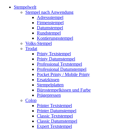
Stempelwelt
Stempel nach Anwendung
Adressstempel
Firmenstempel
Datumstempel
Rundstempel
Kontierungsstempel
Volks-Stempel
Trodat
Printy Textstempel
Printy Datumstempel
Professional Textstempel
Professional Datumstempel
Pocket Printy / Mobile Printy
Ersatzkissen
Stempelplatten
Bürostempelkissen und Farbe
Prägepressen
Colop
Printer Textstempel
Printer Datumstempel
Classic Textstempel
Classic Datumstempel
Expert Textstempel