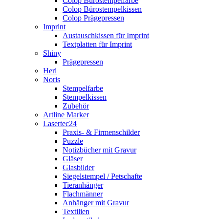
Colop Bürostempelfarbe
Colop Bürostempelkissen
Colop Prägepressen
Imprint
Austauschkissen für Imprint
Textplatten für Imprint
Shiny
Prägepressen
Heri
Noris
Stempelfarbe
Stempelkissen
Zubehör
Artline Marker
Lasertec24
Praxis- & Firmenschilder
Puzzle
Notizbücher mit Gravur
Gläser
Glasbilder
Siegelstempel / Petschafte
Tieranhänger
Flachmänner
Anhänger mit Gravur
Textilien